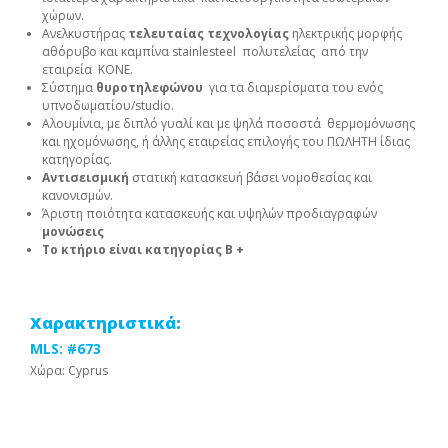
χώρων.
Ανελκυστήρας
τελευταίας τεχνολογίας
ηλεκτρικής μορφής
αθόρυβο και καμπίνα stainlesteel πολυτελείας από την
εταιρεία ΚΟΝΕ.
Σύστημα
θυροτηλεφώνου
για τα διαμερίσματα του ενός
υπνοδωματίου/studio.
Αλουμίνια, με διπλό γυαλί και με ψηλά ποσοστά θερμομόνωσης
και ηχομόνωσης, ή άλλης εταιρείας επιλογής του ΠΩΛΗΤΗ ίδιας
κατηγορίας.
Αντισεισμική
στατική κατασκευή βάσει νομοθεσίας και
κανονισμών.
Άριστη ποιότητα κατασκευής και υψηλών προδιαγραφών
μονώσεις
Το κτήριο είναι κατηγορίας Β +
Χαρακτηριστικά:
MLS: #673
Χώρα: Cyprus