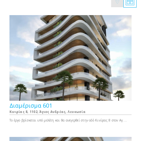
Διαμέρισμα 601
Κινιρίας 8, 1102, Άγιος Ανδρέας, Λευκωσία
Το έργο βρίσκεται υπό μελέτη και θα ανεγερθεί στην οδό Κινύρας 8 στον Αγ.
Αντρέα στην Λευκωσία. Πρόκειται για 10όροφο κτίριο το οποίο αποτελείται από
διαμερίσματα πολυτελείας τριών υπνοδωματίων. Σου στέλνω φωτογραφίες της
θέας από τον 8,9,10 όροφο καθώς και κάποια προκαταρκτικά 3d μοντέλα.