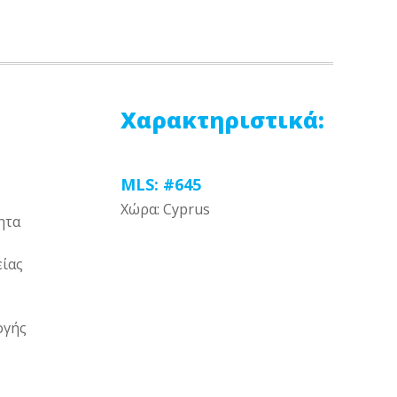
Χαρακτηριστικά:
MLS: #645
Χώρα: Cyprus
ητα
είας
ογής