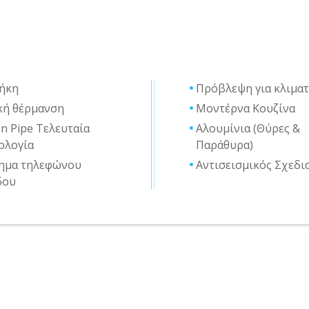
ήκη
Πρόβλεψη για κλιμα
κή θέρμανση
Μοντέρνα Κουζίνα
In Pipe Τελευταία
Αλουμίνια (Θύρες &
ολογία
Παράθυρα)
ημα τηλεφώνου
Αντισεισμικός Σχεδι
δου