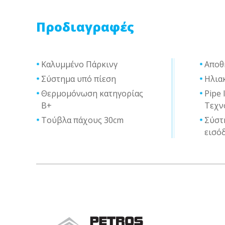
Προδιαγραφές
Καλυμμένο Πάρκινγ
Αποθ
Σύστημα υπό πίεση
Ηλια
Θερμομόνωση κατηγορίας
Pipe 
Β+
Τεχν
Τούβλα πάχους 30cm
Σύστ
εισό