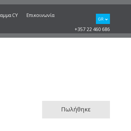
ραμμα CY
Επικοινωνία
GR
+357 22 460 686
Πωλήθηκε