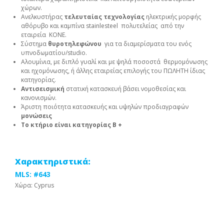
χώρων.
Ανελκυστήρας
τελευταίας τεχνολογίας
ηλεκτρικής μορφής
αθόρυβο και καμπίνα stainlesteel πολυτελείας από την
εταιρεία ΚΟΝΕ.
Σύστημα
θυροτηλεφώνου
για τα διαμερίσματα του ενός
υπνοδωματίου/studio.
Αλουμίνια, με διπλό γυαλί και με ψηλά ποσοστά θερμομόνωσης
και ηχομόνωσης, ή άλλης εταιρείας επιλογής του ΠΩΛΗΤΗ ίδιας
κατηγορίας.
Αντισεισμική
στατική κατασκευή βάσει νομοθεσίας και
κανονισμών.
Άριστη ποιότητα κατασκευής και υψηλών προδιαγραφών
μονώσεις
Το κτήριο είναι κατηγορίας Β +
Χαρακτηριστικά:
MLS: #643
Χώρα: Cyprus