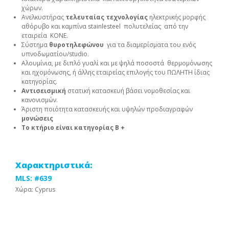
χώρων.
Ανελκυστήρας
τελευταίας τεχνολογίας
ηλεκτρικής μορφής
αθόρυβο και καμπίνα stainlesteel πολυτελείας από την
εταιρεία ΚΟΝΕ.
Σύστημα
θυροτηλεφώνου
για τα διαμερίσματα του ενός
υπνοδωματίου/studio.
Αλουμίνια, με διπλό γυαλί και με ψηλά ποσοστά θερμομόνωσης
και ηχομόνωσης, ή άλλης εταιρείας επιλογής του ΠΩΛΗΤΗ ίδιας
κατηγορίας.
Αντισεισμική
στατική κατασκευή βάσει νομοθεσίας και
κανονισμών.
Άριστη ποιότητα κατασκευής και υψηλών προδιαγραφών
μονώσεις
Το κτήριο είναι κατηγορίας Β +
Χαρακτηριστικά:
MLS: #639
Χώρα: Cyprus